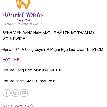
BỆNH VIỆN RĂNG HÀM MẶT - PHẪU THUẬT THẨM MỸ
WORLDWIDE
Địa chỉ: 244A Cống Quỳnh, P. Phạm Ngũ Lão, Quận 1, TP.HCM
HOTLINE
Hotline Răng Hàm Mặt: 093.136.0186
Hotline Thẩm Mỹ: 093.855.1898
ĐĂNG KÝ TƯ VẤN