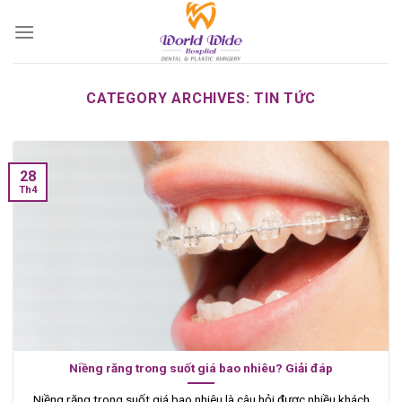
Skip
to
content
CATEGORY ARCHIVES:
TIN TỨC
28
Th4
Niềng răng trong suốt giá bao nhiêu? Giải đáp
Niềng răng trong suốt giá bao nhiêu là câu hỏi được nhiều khách