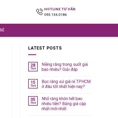
HOTLINE TƯ VẤN
093.136.0186
 SẺ
LATEST POSTS
Niềng răng trong suốt giá
28
Th4
bao nhiêu? Giải đáp
Bọc răng sứ giá rẻ TPHCM
15
Th4
ở đâu tốt nhất hiện nay?
Nhổ răng khôn hết bao
05
Th4
nhiêu tiền? Bảng giá cập
nhật mới nhất