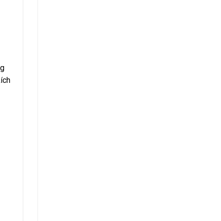
ng
ích